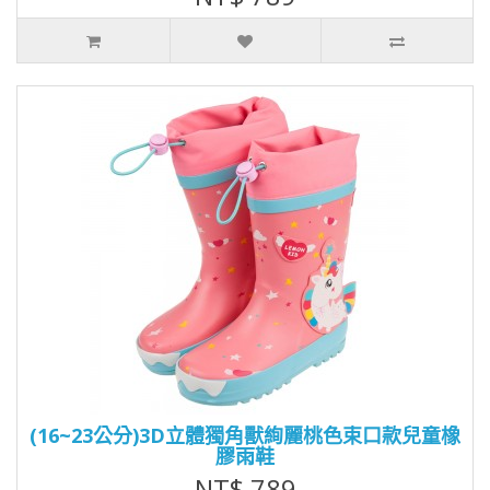
(16~23公分)3D立體獨角獸絢麗桃色束口款兒童橡
膠雨鞋
NT$ 789