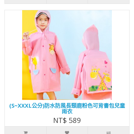
(S~XXXL公分)防水防風長頸鹿粉色可背書包兒童
雨衣
NT$ 589