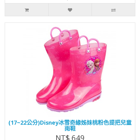
(17~22公分)Disney冰雪奇緣姊妹桃粉色提把兒童
雨鞋
NT$ 649