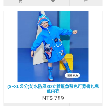
(S~XL公分)防水防風3D立體鯊魚藍色可背書包兒
童雨衣
NT$ 789