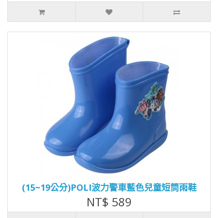
(15~19公分)POLI波力警車藍色兒童短筒雨鞋
NT$ 589