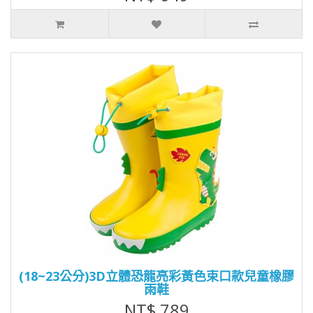
(18~23公分)3D立體恐龍亮彩黃色束口款兒童橡膠
雨鞋
NT$ 789