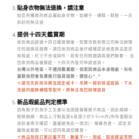
貼身衣物無法退換，請注意
如您所購買的商品屬貼身衣物，如襪子、襪鞋、鞋墊，一旦
拆封則無法退
提供十四天鑑賞期
收到商品超過十四日鑑賞期後，恕寶沛靴有限公司無法辦理
任何退換貨服務。請您收到商品後仔細確認並檢查商品是否
有瑕疵、尺寸不合或缺件，若有任何問題請與我們聯繫， 在
您收到商品後算起，十四天內皆可申請退貨。
台灣以外地區，不適用鑑賞期，但若因商品本身瑕疵，布布
童鞋依然會負責進行退貨退款，請放心^_^
※請勿先拆除吊牌及固定紙卡，吊牌一經拆除或毀損、下水
洗過的服飾襪帽等配件，將無法為您辦理退貨
新品瑕疵品判定標準
因為鞋子仍為手工生產以及透過螢幕展示商品，因此線頭、
輕微脫線、商品上汙點寬度&長度少於0.5cm內(布布童鞋出
貨前會再次確認，盡量避免此一情況)、螢幕色差， 認定非
屬瑕疵範圍。可以認同再請您購買。
※商品除與訂單記載不符、數量不一、瑕疵、配送遲延等問