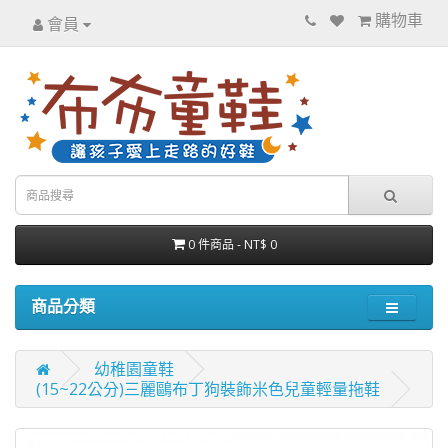
購物車
會員
0 件商品 - NT$ 0
商品分類
幼稚園童鞋
(15~22公分)三麗鷗布丁狗裝飾米色兒童輕量拖鞋