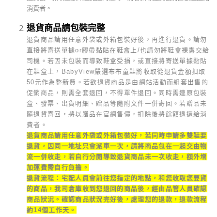
消費者。
退貨商品請包裝完整
退貨商品請用任意外袋或外箱包裝好後，再進行退貨。請勿
直接將寄送單據or膠帶黏貼在鞋盒上/也請勿將鞋盒裸露交給
司機。若因未包裝而導致鞋盒受損，或直接將寄送單據黏貼
在鞋盒上，BabyView嚴選布布童鞋將收取從退貨金額扣取
50元作為整新費。若欲退貨商品是由網站活動而組套出售的
促銷商品，則需全套退回，不得單件退回。同時需連原包裝
盒、發票、出貨明細、贈品等隨附文件一併寄回。若贈品未
隨退貨寄回，將以贈品在官網售價，扣除後將餘額退還給消
費者。
退貨商品請用任意外袋或外箱包裝好，若同時申請多雙鞋要
退貨，因同一地址只會派車一次，請將商品包在一起交由物
流一併收走，若自行分開導致退貨商品未一次收走，額外增
加運費需自行負擔。
退貨流程：宅配人員會前往您指定的地點，和您收取您要貨
的商品，我司倉庫收到您退回的商品後，經由品管人員確認
商品狀況。確認商品狀況完好後，處理您的退款，退款流程
約14個工作天。