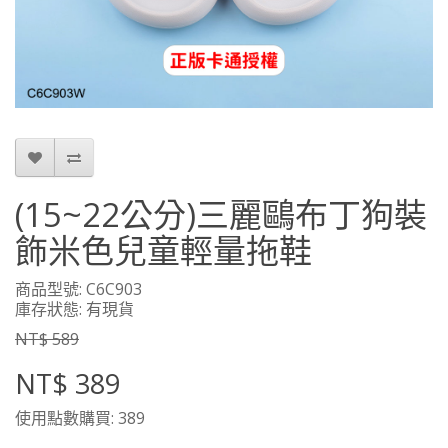
(15~22公分)三麗鷗布丁狗裝
飾米色兒童輕量拖鞋
商品型號: C6C903
庫存狀態: 有現貨
NT$ 589
NT$ 389
使用點數購買: 389