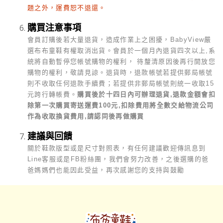
題之外，運費恕不退還。
購買注意事項
會員訂購後若大量退貨，造成作業上之困擾，BabyView嚴
選布布童鞋有權取消出貨。會員於一個月內退貨四次以上,系
統將自動暫停您帳號購物的權利， 待釐清原因後再行開放您
購物的權利，敬請見諒。
退貨時，退款帳號若提供郵局帳號
則不收取任何退款手續費；若提供非郵局帳號則統一收取15
元跨行轉帳費。
購買後於十四日內可辦理退貨,退款金額會扣
除第一次購買寄送運費100元,扣除費用將全數交給物流公司
作為收取換貨費用,請認同後再做購買
建議與回饋
關於鞋款版型或是尺寸對照表，有任何建議歡迎傳訊息到
Line客服或是FB粉絲團，我們會努力改善，之後選購的爸
爸媽媽們也能因此受益，再次感謝您的支持與鼓勵