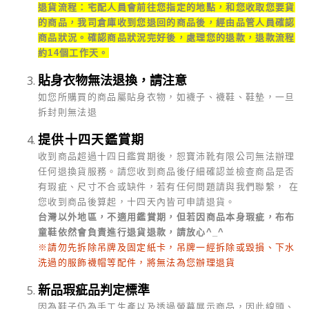
退貨流程：宅配人員會前往您指定的地點，和您收取您要貨
的商品，我司倉庫收到您退回的商品後，經由品管人員確認
商品狀況。確認商品狀況完好後，處理您的退款，退款流程
約14個工作天。
貼身衣物無法退換，請注意
如您所購買的商品屬貼身衣物，如襪子、襪鞋、鞋墊，一旦
拆封則無法退
提供十四天鑑賞期
收到商品超過十四日鑑賞期後，恕寶沛靴有限公司無法辦理
任何退換貨服務。請您收到商品後仔細確認並檢查商品是否
有瑕疵、尺寸不合或缺件，若有任何問題請與我們聯繫， 在
您收到商品後算起，十四天內皆可申請退貨。
台灣以外地區，不適用鑑賞期，但若因商品本身瑕疵，布布
童鞋依然會負責進行退貨退款，請放心^_^
※請勿先拆除吊牌及固定紙卡，吊牌一經拆除或毀損、下水
洗過的服飾襪帽等配件，將無法為您辦理退貨
新品瑕疵品判定標準
因為鞋子仍為手工生產以及透過螢幕展示商品，因此線頭、