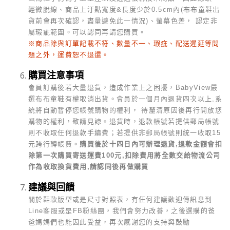
輕微脫線、商品上汙點寬度&長度少於0.5cm內(布布童鞋出
貨前會再次確認，盡量避免此一情況)、螢幕色差， 認定非
屬瑕疵範圍。可以認同再請您購買。
※商品除與訂單記載不符、數量不一、瑕疵、配送遲延等問
題之外，運費恕不退還。
購買注意事項
會員訂購後若大量退貨，造成作業上之困擾，BabyView嚴
選布布童鞋有權取消出貨。會員於一個月內退貨四次以上,系
統將自動暫停您帳號購物的權利， 待釐清原因後再行開放您
購物的權利，敬請見諒。
退貨時，退款帳號若提供郵局帳號
則不收取任何退款手續費；若提供非郵局帳號則統一收取15
元跨行轉帳費。
購買後於十四日內可辦理退貨,退款金額會扣
除第一次購買寄送運費100元,扣除費用將全數交給物流公司
作為收取換貨費用,請認同後再做購買
建議與回饋
關於鞋款版型或是尺寸對照表，有任何建議歡迎傳訊息到
Line客服或是FB粉絲團，我們會努力改善，之後選購的爸
爸媽媽們也能因此受益，再次感謝您的支持與鼓勵