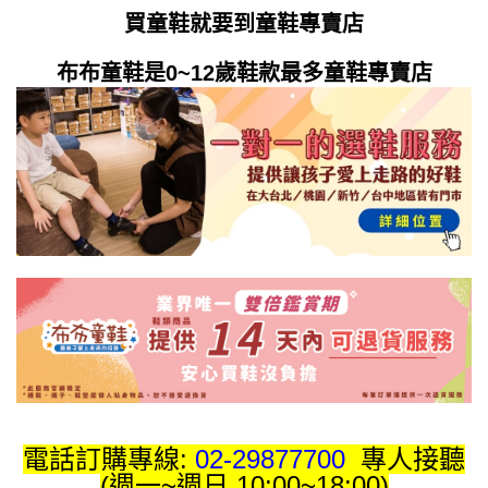
買童鞋就要到童鞋專賣店
布布童鞋是0~12歲鞋款最多童鞋專賣店
電話訂購專線:
02-29877700
專人接聽
(週一~週日 10:00~18:00)