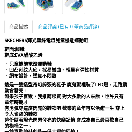
商品描述
商品評論 (已有 0 筆商品評論)
SKECHERS輝光藍綠電燈兒童機能運動鞋
鞋面:超纖
鞋底:EVA醋酸乙烯
．兒童機能電燈運動鞋
．凹凸刻紋大底，採易彎曲、輕量有彈性材質
．網布設計，透氣不悶熱
這是一雙造型奇幻誇張的鞋子 魔鬼氈裡裝了LED燈，走路震
動會發亮，
如果孩子喜歡，我推薦您買 對大多數的人來說，也許只有
童年時期才
有勇氣穿這麼閃亮的鞋款吧 歡樂的童年可以治癒一生 穿上
令人雀躍的鞋款
這份隨著燈光閃閃發亮的快樂記憶 會成為自己最喜歡自己
的模樣之一。
一雙喜歡的鞋創造一份幸福的回憶！