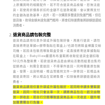
上原購買時的相關配件，若不符合退貨商品檢驗，恕無法退
貨。若使用折價券折扣的金額不在退款範圍，會以實際支付
的金額為退款基準。
此外，若一次購買多雙達到免運門檻，但在
退貨後，款項金額未達免運門檻時，將會扣除運費後將餘額退還給
消費者。
退貨商品請包裝完整
退貨商品請用任意外袋或外箱包裝好後，再進行退貨。請勿
直接將寄送單據or膠帶黏貼在鞋盒上/也請勿將鞋盒裸露交給
司機。若因未包裝而導致鞋盒受損，或直接將寄送單據黏貼
在鞋盒上，BabyView嚴選布布童鞋將收取從退貨金額扣取
50元作為整新費。若欲退貨商品是由網站活動而組套出售的
促銷商品，則需全套退回，不得單件退回。同時需連原包裝
盒、發票、出貨明細、贈品等隨附文件一併寄回。若贈品未
隨退貨寄回，將以贈品在官網售價，扣除後將餘額退還給消
費者。
退貨商品請用任意外袋或外箱包裝好，若同時申請多雙鞋要
退貨，因同一地址只會派車一次，請將商品包在一起交由物
流一併收走，若自行分開導致退貨商品未一次收走，額外增
加運費需自行負擔。