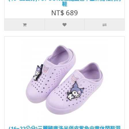
鞋
NT$ 689
(16~22公分)三麗鷗庫洛米俏皮紫色中童休閒鞋洞