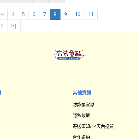
<
4
5
6
7
8
9
10
11
>
>|
訊
其他資訊
防詐騙宣導
隱私政策
寄送須知/14天內退貨
合作邀約