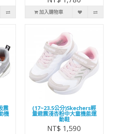
加入購物車
鈕吸震
(17~23.5公分)Skechers輕
動機
量避震淺杏粉中大童機能運
動鞋
NT$ 1,590