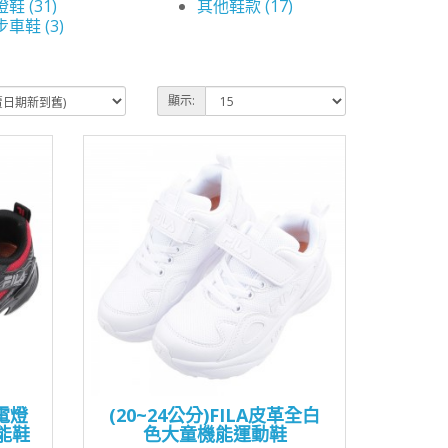
鞋 (31)
其他鞋款 (17)
車鞋 (3)
顯示:
鈕電燈
(20~24公分)FILA皮革全白
能鞋
色大童機能運動鞋