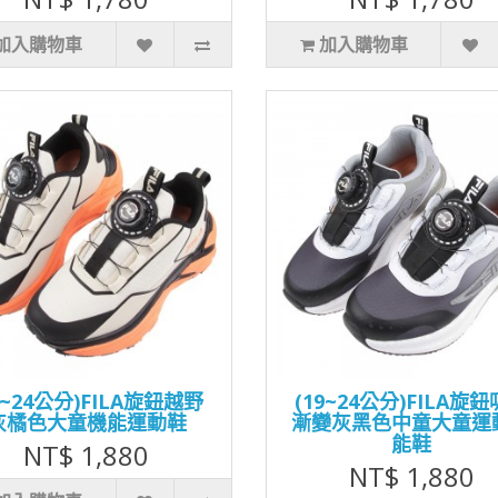
加入購物車
加入購物車
0~24公分)FILA旋鈕越野
(19~24公分)FILA旋
灰橘色大童機能運動鞋
漸變灰黑色中童大童運
能鞋
NT$ 1,880
NT$ 1,880