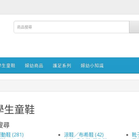
學生童鞋
婦幼商品
護足系列
婦幼小知識
學生童鞋
搜尋
動鞋 (281)
涼鞋／布希鞋 (42)
靴子