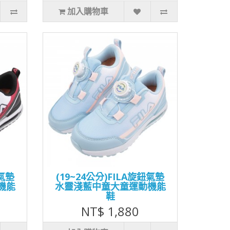
加入購物車
鈕氣墊
(19~24公分)FILA旋鈕氣墊
機能
水靈淺藍中童大童運動機能
鞋
NT$ 1,880