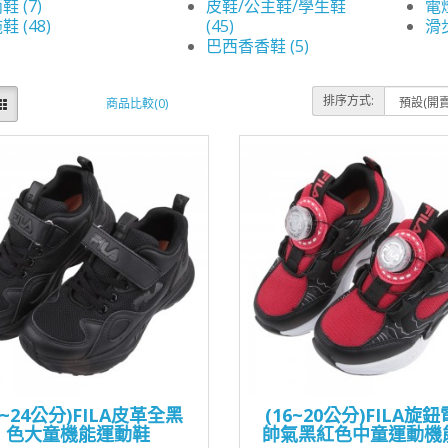
鞋 (7)
皮鞋/公主鞋/學生鞋
電燈
鞋 (48)
(45)
滑步
巴西香香鞋 (5)
排序方式:
商品比較(0)
0~24公分)FILA皮革全黑
(16~20公分)FILA旋
色大童機能運動鞋
帥氣黑紅色中童運動機