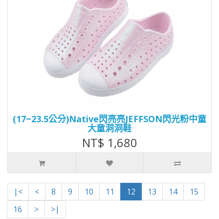
(17~23.5公分)Native閃亮亮JEFFSON閃光粉中童
大童洞洞鞋
NT$ 1,680
|<
<
8
9
10
11
12
13
14
15
16
>
>|