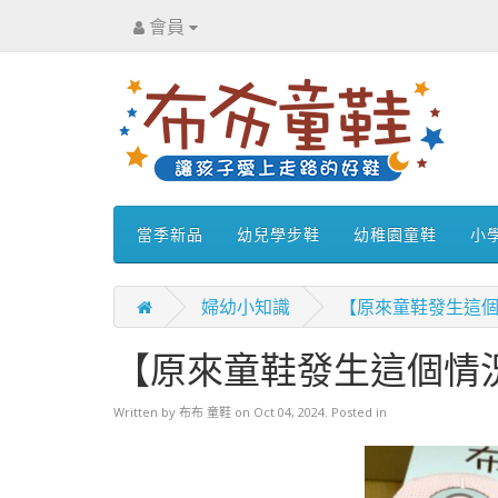
會員
當季新品
幼兒學步鞋
幼稚園童鞋
小
婦幼小知識
【原來童鞋發生這
【原來童鞋發生這個情
Written by
布布 童鞋
on
Oct 04, 2024
. Posted in