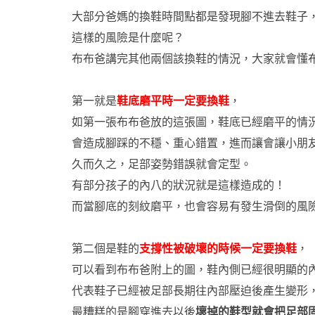
大部分爸媽的換鞋時間點都是發現腳不進去鞋子
這樣的風險是什麼呢？
布布爸講完其他兩個該換鞋的情況，
大家就會懂
第一就是
鞋底磨平時一定要換鞋
，
如第一張布布爸放的這張圖，鞋底已經磨平的情
會造成腳踩的不穩、重心錯置，進而讓
會讓小朋
久而久之，足部姿勢錯誤就會定型。
有部分孩子的內八的狀況就是這樣造成的！
而當腳底的刻紋磨平，
也會容易有發生滑倒的風
第二個是鞋的
支撐性被破壞的時候一定要換鞋
，
可以看到布布爸附上的圖，鞋內側已經很明顯的
代表鞋子已經被足部長期往內部壓迫後產生變形
最糟糕的是腳穿進去以後
壞掉的鞋型就會把足部