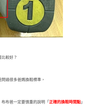
鞋比較好？
爸問過很多爸媽換鞋標準，
，
布布爸一定要慎重的說明「
正確的換鞋時間點
」