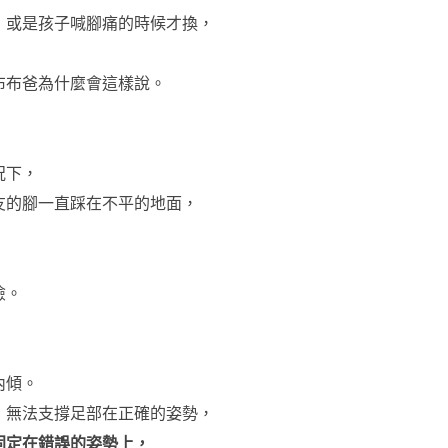
，
或是孩子喊腳痛的時候才換，
布布爸為什麼會這樣說。
況下，
友的腳一直踩在不平的地面，
險。
內傾。
，
無法支撐足部在正確的姿勢，
固定在錯誤的姿勢上，