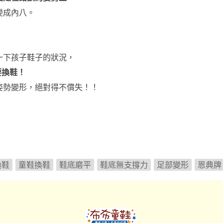
變成內八。
一下孩子鞋子的狀況，
要換鞋！
姿勢變形，
絕對得不償失！！
換鞋
童鞋換鞋
鞋底磨平
鞋底無支撐力
足部變形
恩典牌