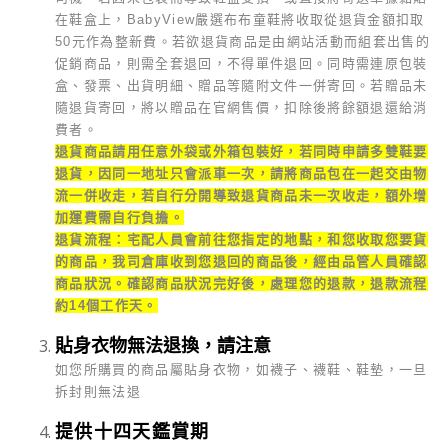
在鞋盒上，BabyView嚴選布布童鞋將收取從退貨金額扣取
50元作為整新費。若欲退貨商品是由網站活動而組套出售的
促銷商品，則需全套退回，不得單件退回。同時需連原包裝
盒、發票、出貨明細、贈品等隨附文件一併寄回。若贈品未
隨退貨寄回，將以贈品在官網售價，扣除後將餘額退還給消
費者。
退貨商品請用任意外袋或外箱包裝好，若同時申請多雙鞋要
退貨，因同一地址只會派車一次，請將商品包在一起交由物
流一併收走，若自行分開導致退貨商品未一次收走，額外增
加運費需自行負擔。
退貨流程：宅配人員會前往您指定的地點，和您收取您要貨
的商品，我司倉庫收到您退回的商品後，經由品管人員確認
商品狀況。確認商品狀況完好後，處理您的退款，退款流程
約14個工作天。
貼身衣物無法退換，請注意
如您所購買的商品屬貼身衣物，如襪子、襪鞋、鞋墊，一旦
拆封則無法退
提供十四天鑑賞期