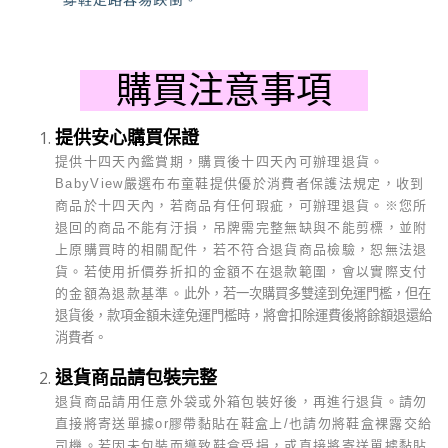
購買注意事項
提供安心購買保證
提供十四天內鑑賞期，購買後十四天內可辦理退貨。
BabyView
嚴選布布童鞋提供優於消費者保護法規定，收到
商品於十四天內，若商品有任何瑕疵，可辦理退貨。
※
您所
退回的商品不能有汙損，吊牌需完整無缺與不能剪標，並附
上原購買時的相關配件，若不符合退貨商品檢驗，恕無法退
貨。若使用折價券折扣的金額不在退款範圍，會以實際支付
的金額為退款基準。
此外，若一次購買多雙達到免運門檻，但在
退貨後，款項金額未達免運門檻時，將會扣除運費後將餘額退還給
消費者。
退貨商品請包裝完整
退貨商品請用任意外袋或外箱包裝好後，再進行退貨。請勿
直接將寄送單據or膠帶黏貼在鞋盒上/也請勿將鞋盒裸露交給
司機。若因未包裝而導致鞋盒受損，或直接將寄送單據黏貼