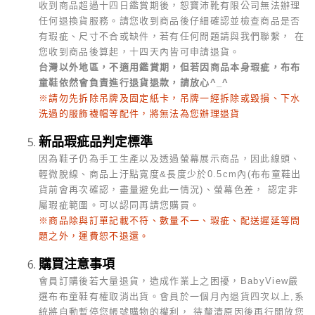
收到商品超過十四日鑑賞期後，恕寶沛靴有限公司無法辦理
任何退換貨服務。請您收到商品後仔細確認並檢查商品是否
有瑕疵、尺寸不合或缺件，若有任何問題請與我們聯繫， 在
您收到商品後算起，十四天內皆可申請退貨。
台灣以外地區，不適用鑑賞期，但若因商品本身瑕疵，布布
童鞋依然會負責進行退貨退款，請放心^_^
※請勿先拆除吊牌及固定紙卡，吊牌一經拆除或毀損、下水
洗過的服飾襪帽等配件，將無法為您辦理退貨
新品瑕疵品判定標準
因為鞋子仍為手工生產以及透過螢幕展示商品，因此線頭、
輕微脫線、商品上汙點寬度&長度少於0.5cm內(布布童鞋出
貨前會再次確認，盡量避免此一情況)、螢幕色差， 認定非
屬瑕疵範圍。可以認同再請您購買。
※商品除與訂單記載不符、數量不一、瑕疵、配送遲延等問
題之外，運費恕不退還。
購買注意事項
會員訂購後若大量退貨，造成作業上之困擾，BabyView嚴
選布布童鞋有權取消出貨。會員於一個月內退貨四次以上,系
統將自動暫停您帳號購物的權利， 待釐清原因後再行開放您