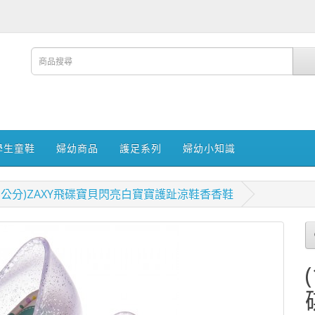
學生童鞋
婦幼商品
護足系列
婦幼小知識
17.5公分)ZAXY飛碟寶貝閃亮白寶寶護趾涼鞋香香鞋