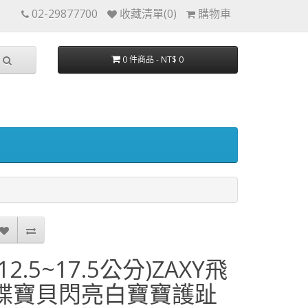
02-29877700
收藏清單(0)
購物車
0 件商品 - NT$ 0
(12.5~17.5公分)ZAXY飛
碟寶貝閃亮白寶寶護趾