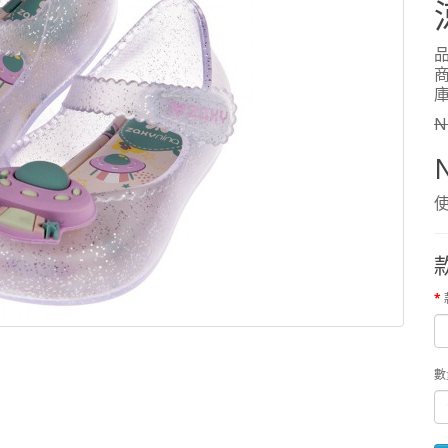
品
商
庫
N
使
數