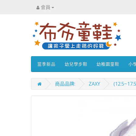
會員
當季新品
幼兒學步鞋
幼稚園童鞋
小
商品品牌:
ZAXY
(12.5~