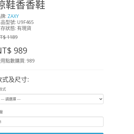
涼鞋香香鞋
牌:
ZAXY
品型號: U9F465
存狀態: 有現貨
T$ 1189
NT$ 989
用點數購買: 989
款式及尺寸:
款式
量