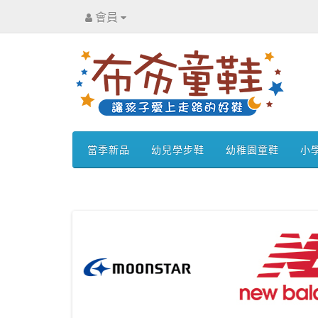
會員
當季新品
幼兒學步鞋
幼稚園童鞋
小