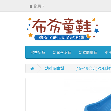
會員
當季新品
幼兒學步鞋
幼稚園童鞋
小
幼稚園童鞋
(15~19公分)P