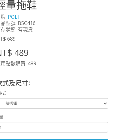
輕量拖鞋
牌:
POLI
品型號: B5C416
存狀態: 有現貨
T$ 689
NT$ 489
用點數購買: 489
款式及尺寸:
款式
量