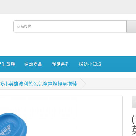
學生童鞋
婦幼商品
護足系列
婦幼小知識
OLI救援小英雄波利藍色兒童電燈輕量拖鞋