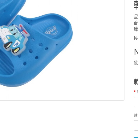
品
商
庫
N
使
數