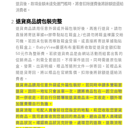
退貨後，款項金額未達免運門檻時，將會扣除運費後將餘額退還給
消費者。
退貨商品請包裝完整
退貨商品請用任意外袋或外箱包裝好後，再進行退貨。請勿
直接將寄送單據or膠帶黏貼在鞋盒上/也請勿將鞋盒裸露交給
司機。若因未包裝而導致鞋盒受損，或直接將寄送單據黏貼
在鞋盒上，BabyView嚴選布布童鞋將收取從退貨金額扣取
50元作為整新費。若欲退貨商品是由網站活動而組套出售的
促銷商品，則需全套退回，不得單件退回。同時需連原包裝
盒、發票、出貨明細、贈品等隨附文件一併寄回。若贈品未
隨退貨寄回，將以贈品在官網售價，扣除後將餘額退還給消
費者。
退貨商品請用任意外袋或外箱包裝好，若同時申請多雙鞋要
退貨，因同一地址只會派車一次，請將商品包在一起交由物
流一併收走，若自行分開導致退貨商品未一次收走，額外增
加運費需自行負擔。
退貨流程：宅配人員會前往您指定的地點，和您收取您要貨
的商品，我司倉庫收到您退回的商品後，經由品管人員確認
商品狀況。確認商品狀況完好後，處理您的退款，退款流程