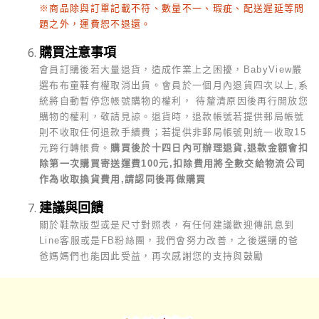
※商品除與訂單記載不符、數量不一、瑕疵、配送遲延等問
題之外，運費恕不退還。
購買注意事項
會員訂購後若大量退貨，造成作業上之困擾，BabyView嚴
選布布童鞋有權取消出貨。會員於一個月內退貨四次以上,系
統將自動暫停您帳號購物的權利， 待釐清原因後再行開放您
購物的權利，敬請見諒。
退貨時，退款帳號若提供郵局帳號
則不收取任何退款手續費；若提供非郵局帳號則統一收取15
元跨行轉帳費。
購買後於十四日內可辦理退貨,退款金額會扣
除第一次購買寄送運費100元,扣除費用將全數交給物流公司
作為收取換貨費用,請認同後再做購買
建議與回饋
關於鞋款版型或是尺寸對照表，有任何建議歡迎傳訊息到
Line客服或是FB粉絲團，我們會努力改善，之後選購的爸
爸媽媽們也能因此受益，再次感謝您的支持與鼓勵