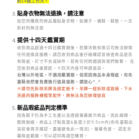
約14個工作天。
貼身衣物無法退換，請注意
如您所購買的商品屬貼身衣物，如襪子、襪鞋、鞋墊，一旦
拆封則無法退
提供十四天鑑賞期
收到商品超過十四日鑑賞期後，恕寶沛靴有限公司無法辦理
任何退換貨服務。請您收到商品後仔細確認並檢查商品是否
有瑕疵、尺寸不合或缺件，若有任何問題請與我們聯繫， 在
您收到商品後算起，十四天內皆可申請退貨。
台灣以外地區，不適用鑑賞期，但若因商品本身瑕疵，布布
童鞋依然會負責進行退貨退款，請放心^_^
※請勿先拆除吊牌及固定紙卡，吊牌一經拆除或毀損、下水
洗過的服飾襪帽等配件，將無法為您辦理退貨
新品瑕疵品判定標準
因為鞋子仍為手工生產以及透過螢幕展示商品，因此線頭、
輕微脫線、商品上汙點寬度&長度少於0.5cm內(布布童鞋出
貨前會再次確認，盡量避免此一情況)、螢幕色差， 認定非
屬瑕疵範圍。可以認同再請您購買。