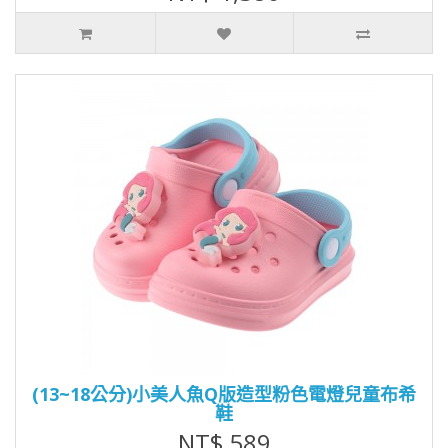
(13~18公分)小美人魚Q版造型粉色電燈兒童布希
鞋
NT$ 589