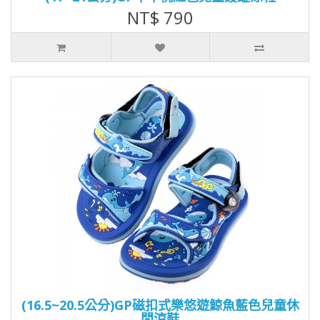
NT$ 790
(16.5~20.5公分)GP磁扣式樂悠遊鯨魚藍色兒童休
閒涼鞋