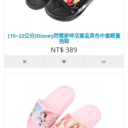
(15~22公分)Disney閃電麥坤活塞盃黑色中童輕量
拖鞋
NT$ 389