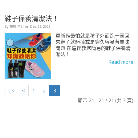
鞋子保養清潔法！
By 布布 童鞋 on Dec 25, 2023
買新鞋最怕就是孩子外面跑一圈回
來鞋子就髒掉或是穿久容易有異味
問題 在這裡教您簡易的鞋子保養清
潔法！
Read more
|<
<
1
2
3
顯示 21 - 21 / 21 (共 3 頁)