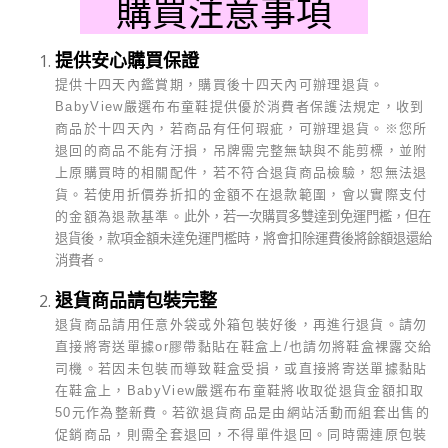
購買注意事項
提供安心購買保證
提供十四天內鑑賞期，購買後十四天內可辦理退貨。
BabyView
嚴選布布童鞋提供優於消費者保護法規定，收到
商品於十四天內，若商品有任何瑕疵，可辦理退貨。
※
您所
退回的商品不能有汙損，吊牌需完整無缺與不能剪標，並附
上原購買時的相關配件，若不符合退貨商品檢驗，恕無法退
貨。若使用折價券折扣的金額不在退款範圍，會以實際支付
的金額為退款基準。
此外，若一次購買多雙達到免運門檻，但在
退貨後，款項金額未達免運門檻時，將會扣除運費後將餘額退還給
消費者。
退貨商品請包裝完整
退貨商品請用任意外袋或外箱包裝好後，再進行退貨。請勿
直接將寄送單據or膠帶黏貼在鞋盒上/也請勿將鞋盒裸露交給
司機。若因未包裝而導致鞋盒受損，或直接將寄送單據黏貼
在鞋盒上，BabyView嚴選布布童鞋將收取從退貨金額扣取
50元作為整新費。若欲退貨商品是由網站活動而組套出售的
促銷商品，則需全套退回，不得單件退回。同時需連原包裝