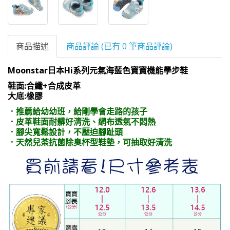
商品描述
商品評論 (已有 0 筆商品評論)
Moonstar日本Hi系列元氣海藍色寶寶機能學步鞋
鞋面:合纖+合成皮革
大底:橡膠
．推薦給幼幼班，給剛學會走路的孩子
．皮革鞋面耐髒好清洗、網布透氣不悶熱
．腳尖寬鬆設計，不壓迫腳趾頭
．天然兒茶抗菌除臭杯型鞋墊，可抽取好清洗