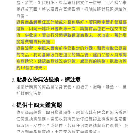
盒、發票、出貨明細、贈品等隨附文件一併寄回。若贈品未
隨退貨寄回，將以贈品在官網售價，扣除後將餘額退還給消
費者。
退貨商品請用任意外袋或外箱包裝好，若同時申請多雙鞋要
退貨，因同一地址只會派車一次，請將商品包在一起交由物
流一併收走，若自行分開導致退貨商品未一次收走，額外增
加運費需自行負擔。
退貨流程：宅配人員會前往您指定的地點，和您收取您要貨
的商品，我司倉庫收到您退回的商品後，經由品管人員確認
商品狀況。確認商品狀況完好後，處理您的退款，退款流程
約14個工作天。
貼身衣物無法退換，請注意
如您所購買的商品屬貼身衣物，如襪子、襪鞋、鞋墊，一旦
拆封則無法退
提供十四天鑑賞期
收到商品超過十四日鑑賞期後，恕寶沛靴有限公司無法辦理
任何退換貨服務。請您收到商品後仔細確認並檢查商品是否
有瑕疵、尺寸不合或缺件，若有任何問題請與我們聯繫， 在
您收到商品後算起，十四天內皆可申請退貨。