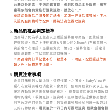
台灣以外地區，不適用鑑賞期，但若因商品本身瑕疵，布布
童鞋依然會負責進行退貨退款，請放心^_^
※請勿先拆除吊牌及固定紙卡，吊牌一經拆除或毀損、下水
洗過的服飾襪帽等配件，將無法為您辦理退貨
新品瑕疵品判定標準
因為鞋子仍為手工生產以及透過螢幕展示商品，因此線頭、
輕微脫線、商品上汙點寬度&長度少於0.5cm內(布布童鞋出
貨前會再次確認，盡量避免此一情況)、螢幕色差， 認定非
屬瑕疵範圍。可以認同再請您購買。
※商品除與訂單記載不符、數量不一、瑕疵、配送遲延等問
題之外，運費恕不退還。
購買注意事項
會員訂購後若大量退貨，造成作業上之困擾，BabyView嚴
選布布童鞋有權取消出貨。會員於一個月內退貨四次以上,系
統將自動暫停您帳號購物的權利， 待釐清原因後再行開放您
購物的權利，敬請見諒。
退貨時，退款帳號若提供郵局帳號
則不收取任何退款手續費；若提供非郵局帳號則統一收取15
元跨行轉帳費。
購買後於十四日內可辦理退貨,退款金額會扣