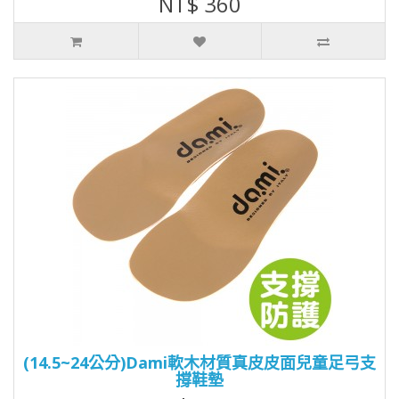
NT$ 360
(14.5~24公分)Dami軟木材質真皮皮面兒童足弓支
撐鞋墊