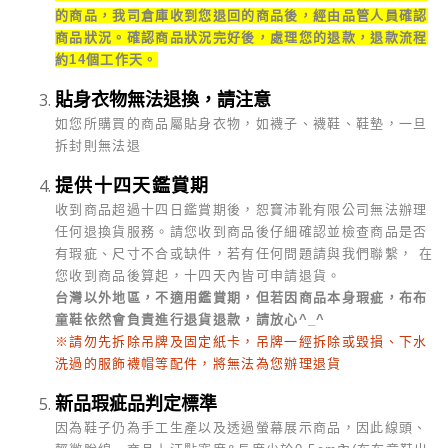
的商品，我司倉庫收到您退回的商品後，經由品管人員確認
商品狀況。確認商品狀況完好後，處理您的退款，退款流程
約14個工作天。
貼身衣物無法退換，請注意
如您所購買的商品屬貼身衣物，如襪子、襪鞋、鞋墊，一旦
拆封則無法退
提供十四天鑑賞期
收到商品超過十四日鑑賞期後，恕寶沛靴有限公司無法辦理
任何退換貨服務。請您收到商品後仔細確認並檢查商品是否
有瑕疵、尺寸不合或缺件，若有任何問題請與我們聯繫， 在
您收到商品後算起，十四天內皆可申請退貨。
台灣以外地區，不適用鑑賞期，但若因商品本身瑕疵，布布
童鞋依然會負責進行退貨退款，請放心^_^
※請勿先拆除吊牌及固定紙卡，吊牌一經拆除或毀損、下水
洗過的服飾襪帽等配件，將無法為您辦理退貨
新品瑕疵品判定標準
因為鞋子仍為手工生產以及透過螢幕展示商品，因此線頭、