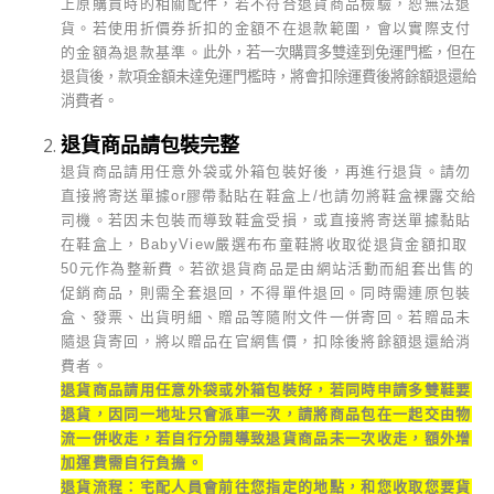
上原購買時的相關配件，若不符合退貨商品檢驗，恕無法退
貨。若使用折價券折扣的金額不在退款範圍，會以實際支付
的金額為退款基準。
此外，若一次購買多雙達到免運門檻，但在
退貨後，款項金額未達免運門檻時，將會扣除運費後將餘額退還給
消費者。
退貨商品請包裝完整
退貨商品請用任意外袋或外箱包裝好後，再進行退貨。請勿
直接將寄送單據or膠帶黏貼在鞋盒上/也請勿將鞋盒裸露交給
司機。若因未包裝而導致鞋盒受損，或直接將寄送單據黏貼
在鞋盒上，BabyView嚴選布布童鞋將收取從退貨金額扣取
50元作為整新費。若欲退貨商品是由網站活動而組套出售的
促銷商品，則需全套退回，不得單件退回。同時需連原包裝
盒、發票、出貨明細、贈品等隨附文件一併寄回。若贈品未
隨退貨寄回，將以贈品在官網售價，扣除後將餘額退還給消
費者。
退貨商品請用任意外袋或外箱包裝好，若同時申請多雙鞋要
退貨，因同一地址只會派車一次，請將商品包在一起交由物
流一併收走，若自行分開導致退貨商品未一次收走，額外增
加運費需自行負擔。
退貨流程：宅配人員會前往您指定的地點，和您收取您要貨