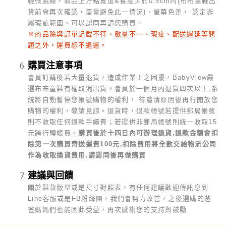
輕微脫線、商品上汙點寬度&長度少於0.5cm內(布布童鞋出
貨前會再次確認，盡量避免此一情況)、螢幕色差， 認定非
屬瑕疵範圍。可以認同再請您購買。
※商品除與訂單記載不符、數量不一、瑕疵、配送遲延等問
題之外，運費恕不退還。
購買注意事項
會員訂購後若大量退貨，造成作業上之困擾，BabyView嚴
選布布童鞋有權取消出貨。會員於一個月內退貨四次以上,系
統將自動暫停您帳號購物的權利， 待釐清原因後再行開放您
購物的權利，敬請見諒。
退貨時，退款帳號若提供郵局帳號
則不收取任何退款手續費；若提供非郵局帳號則統一收取15
元跨行轉帳費。
購買後於十四日內可辦理退貨,退款金額會扣
除第一次購買寄送運費100元,扣除費用將全數交給物流公司
作為收取換貨費用,請認同後再做購買
建議與回饋
關於鞋款版型或是尺寸對照表，有任何建議歡迎傳訊息到
Line客服或是FB粉絲團，我們會努力改善，之後選購的爸
爸媽媽們也能因此受益，再次感謝您的支持與鼓勵