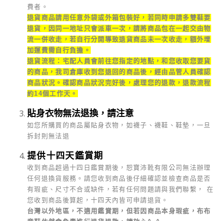
費者。
退貨商品請用任意外袋或外箱包裝好，若同時申請多雙鞋要
退貨，因同一地址只會派車一次，請將商品包在一起交由物
流一併收走，若自行分開導致退貨商品未一次收走，額外增
加運費需自行負擔。
退貨流程：宅配人員會前往您指定的地點，和您收取您要貨
的商品，我司倉庫收到您退回的商品後，經由品管人員確認
商品狀況。確認商品狀況完好後，處理您的退款，退款流程
約14個工作天。
貼身衣物無法退換，請注意
如您所購買的商品屬貼身衣物，如襪子、襪鞋、鞋墊，一旦
拆封則無法退
提供十四天鑑賞期
收到商品超過十四日鑑賞期後，恕寶沛靴有限公司無法辦理
任何退換貨服務。請您收到商品後仔細確認並檢查商品是否
有瑕疵、尺寸不合或缺件，若有任何問題請與我們聯繫， 在
您收到商品後算起，十四天內皆可申請退貨。
台灣以外地區，不適用鑑賞期，但若因商品本身瑕疵，布布