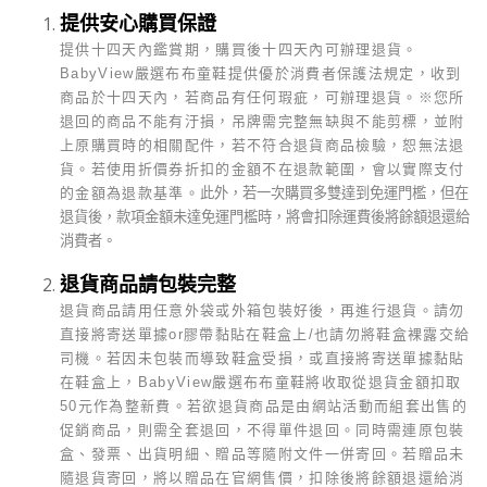
提供安心購買保證
提供十四天內鑑賞期，購買後十四天內可辦理退貨。
BabyView
嚴選布布童鞋提供優於消費者保護法規定，收到
商品於十四天內，若商品有任何瑕疵，可辦理退貨。
※
您所
退回的商品不能有汙損，吊牌需完整無缺與不能剪標，並附
上原購買時的相關配件，若不符合退貨商品檢驗，恕無法退
貨。若使用折價券折扣的金額不在退款範圍，會以實際支付
的金額為退款基準。
此外，若一次購買多雙達到免運門檻，但在
退貨後，款項金額未達免運門檻時，將會扣除運費後將餘額退還給
消費者。
退貨商品請包裝完整
退貨商品請用任意外袋或外箱包裝好後，再進行退貨。請勿
直接將寄送單據or膠帶黏貼在鞋盒上/也請勿將鞋盒裸露交給
司機。若因未包裝而導致鞋盒受損，或直接將寄送單據黏貼
在鞋盒上，BabyView嚴選布布童鞋將收取從退貨金額扣取
50元作為整新費。若欲退貨商品是由網站活動而組套出售的
促銷商品，則需全套退回，不得單件退回。同時需連原包裝
盒、發票、出貨明細、贈品等隨附文件一併寄回。若贈品未
隨退貨寄回，將以贈品在官網售價，扣除後將餘額退還給消