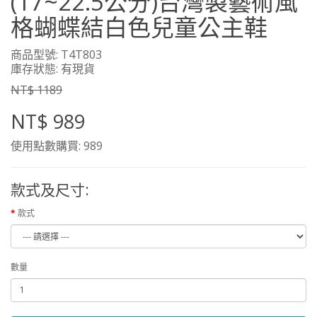
(17~22.5公分)台灣製藝術風
格蝴蝶結白色兒童公主鞋
商品型號: T4T803
庫存狀態: 有現貨
NT$ 1189
NT$ 989
使用點數購買: 989
款式及尺寸:
款式
數量