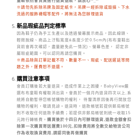
童鞋依然會負責進行退貨退款，請放心^_^
※請勿先拆除吊牌及固定紙卡，吊牌一經拆除或毀損、下水
洗過的服飾襪帽等配件，將無法為您辦理退貨
新品瑕疵品判定標準
因為鞋子仍為手工生產以及透過螢幕展示商品，因此線頭、
輕微脫線、商品上汙點寬度&長度少於0.5cm內(布布童鞋出
貨前會再次確認，盡量避免此一情況)、螢幕色差， 認定非
屬瑕疵範圍。可以認同再請您購買。
※商品除與訂單記載不符、數量不一、瑕疵、配送遲延等問
題之外，運費恕不退還。
購買注意事項
會員訂購後若大量退貨，造成作業上之困擾，BabyView嚴
選布布童鞋有權取消出貨。會員於一個月內退貨四次以上,系
統將自動暫停您帳號購物的權利， 待釐清原因後再行開放您
購物的權利，敬請見諒。
退貨時，退款帳號若提供郵局帳號
則不收取任何退款手續費；若提供非郵局帳號則統一收取15
元跨行轉帳費。
購買後於十四日內可辦理退貨,退款金額會扣
除第一次購買寄送運費100元,扣除費用將全數交給物流公司
作為收取換貨費用,請認同後再做購買