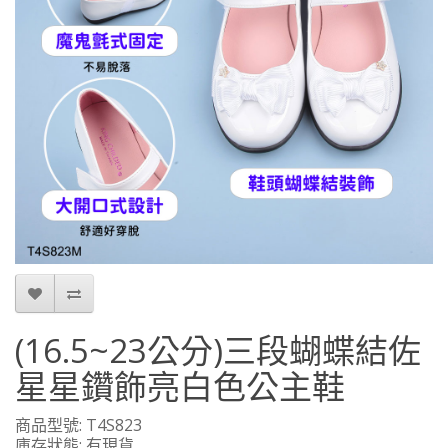
(16.5~23公分)三段蝴蝶結佐
星星鑽飾亮白色公主鞋
商品型號: T4S823
庫存狀態: 有現貨