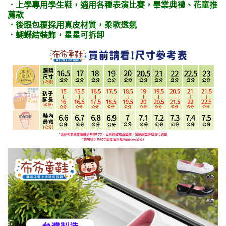
．上學專用學生鞋，適用各種表演比賽，畢業典禮、花童推
薦款
．後跟包覆採用真皮材質，柔軟透氣
．蝴蝶結裝飾，星星可拆卸