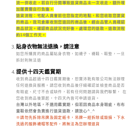
流一併收走，若自行分開導致退貨商品未一次收走，額外增
加運費需自行負擔。
退貨流程：宅配人員會前往您指定的地點，和您收取您要貨
的商品，我司倉庫收到您退回的商品後，經由品管人員確認
商品狀況。確認商品狀況完好後，處理您的退款，退款流程
約14個工作天。
貼身衣物無法退換，請注意
如您所購買的商品屬貼身衣物，如襪子、襪鞋、鞋墊，一旦
拆封則無法退
提供十四天鑑賞期
收到商品超過十四日鑑賞期後，恕寶沛靴有限公司無法辦理
任何退換貨服務。請您收到商品後仔細確認並檢查商品是否
有瑕疵、尺寸不合或缺件，若有任何問題請與我們聯繫， 在
您收到商品後算起，十四天內皆可申請退貨。
台灣以外地區，不適用鑑賞期，但若因商品本身瑕疵，布布
童鞋依然會負責進行退貨退款，請放心^_^
※請勿先拆除吊牌及固定紙卡，吊牌一經拆除或毀損、下水
洗過的服飾襪帽等配件，將無法為您辦理退貨