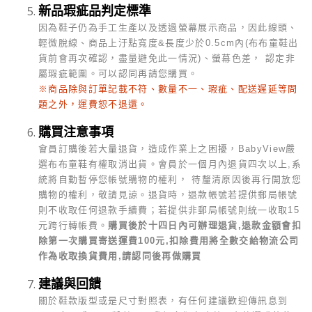
新品瑕疵品判定標準
因為鞋子仍為手工生產以及透過螢幕展示商品，因此線頭、
輕微脫線、商品上汙點寬度&長度少於0.5cm內(布布童鞋出
貨前會再次確認，盡量避免此一情況)、螢幕色差， 認定非
屬瑕疵範圍。可以認同再請您購買。
※商品除與訂單記載不符、數量不一、瑕疵、配送遲延等問
題之外，運費恕不退還。
購買注意事項
會員訂購後若大量退貨，造成作業上之困擾，BabyView嚴
選布布童鞋有權取消出貨。會員於一個月內退貨四次以上,系
統將自動暫停您帳號購物的權利， 待釐清原因後再行開放您
購物的權利，敬請見諒。
退貨時，退款帳號若提供郵局帳號
則不收取任何退款手續費；若提供非郵局帳號則統一收取15
元跨行轉帳費。
購買後於十四日內可辦理退貨,退款金額會扣
除第一次購買寄送運費100元,扣除費用將全數交給物流公司
作為收取換貨費用,請認同後再做購買
建議與回饋
關於鞋款版型或是尺寸對照表，有任何建議歡迎傳訊息到