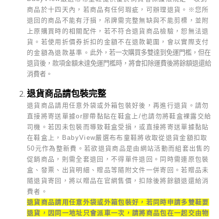
商品於十四天內，若商品有任何瑕疵，可辦理退貨。
※
您所
退回的商品不能有汙損，吊牌需完整無缺與不能剪標，並附
上原購買時的相關配件，若不符合退貨商品檢驗，恕無法退
貨。若使用折價券折扣的金額不在退款範圍，會以實際支付
的金額為退款基準。
此外，若一次購買多雙達到免運門檻，但在
退貨後，款項金額未達免運門檻時，將會扣除運費後將餘額退還給
消費者。
退貨商品請包裝完整
退貨商品請用任意外袋或外箱包裝好後，再進行退貨。請勿
直接將寄送單據or膠帶黏貼在鞋盒上/也請勿將鞋盒裸露交給
司機。若因未包裝而導致鞋盒受損，或直接將寄送單據黏貼
在鞋盒上，BabyView嚴選布布童鞋將收取從退貨金額扣取
50元作為整新費。若欲退貨商品是由網站活動而組套出售的
促銷商品，則需全套退回，不得單件退回。同時需連原包裝
盒、發票、出貨明細、贈品等隨附文件一併寄回。若贈品未
隨退貨寄回，將以贈品在官網售價，扣除後將餘額退還給消
費者。
退貨商品請用任意外袋或外箱包裝好，若同時申請多雙鞋要
退貨，因同一地址只會派車一次，請將商品包在一起交由物