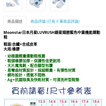
商品描述
商品評論 (已有 0 筆商品評論)
Moonstar日本月星LUVRUSH銀星翅膀藍色中童機能運動
鞋
鞋面:合纖+合成皮革
大底:橡膠
．幼稚園輕量運動鞋推薦
．鞋頭橡膠加厚，保護性佳更耐用
．大片魔鬼氈，配合腳型包覆
．易彎曲材質設計，採超輕量、有彈性材質
．網布設計，透氣不悶熱
．Ag+抗菌除臭及快乾材質，可清洗杯型鞋墊