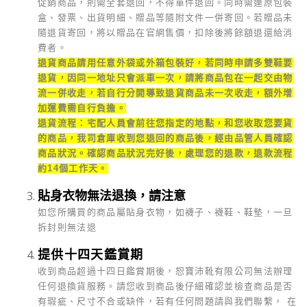
促銷商品，則需全套退回，不得單件退回。同時需連原包裝
盒、發票、出貨明細、贈品等隨附文件一併寄回。若贈品未
隨退貨寄回，將以贈品在官網售價，扣除後將餘額退還給消
費者。
退貨商品請用任意外袋或外箱包裝好，若同時申請多雙鞋要
退貨，因同一地址只會派車一次，請將商品包在一起交由物
流一併收走，若自行分開導致退貨商品未一次收走，額外增
加運費需自行負擔。
退貨流程：宅配人員會前往您指定的地點，和您收取您要貨
的商品，我司倉庫收到您退回的商品後，經由品管人員確認
商品狀況。確認商品狀況完好後，處理您的退款，退款流程
約14個工作天。
貼身衣物無法退換，請注意
如您所購買的商品屬貼身衣物，如襪子、襪鞋、鞋墊，一旦
拆封則無法退
提供十四天鑑賞期
收到商品超過十四日鑑賞期後，恕寶沛靴有限公司無法辦理
任何退換貨服務。請您收到商品後仔細確認並檢查商品是否
有瑕疵、尺寸不合或缺件，若有任何問題請與我們聯繫， 在