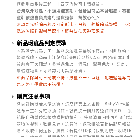
您收到商品後算起，十四天內皆可申請退貨。
台灣以外地區，不適用鑑賞期，但若因商品本身瑕疵，布布
童鞋依然會負責進行退貨退款，請放心^_^
※請勿先拆除吊牌及固定紙卡，吊牌一經拆除或毀損、下水
洗過的服飾襪帽等配件，將無法為您辦理退貨
新品瑕疵品判定標準
因為鞋子仍為手工生產以及透過螢幕展示商品，因此線頭、
輕微脫線、商品上汙點寬度&長度少於0.5cm內(布布童鞋出
貨前會再次確認，盡量避免此一情況)、螢幕色差， 認定非
屬瑕疵範圍。可以認同再請您購買。
※商品除與訂單記載不符、數量不一、瑕疵、配送遲延等問
題之外，運費恕不退還。
購買注意事項
會員訂購後若大量退貨，造成作業上之困擾，BabyView嚴
選布布童鞋有權取消出貨。會員於一個月內退貨四次以上,系
統將自動暫停您帳號購物的權利， 待釐清原因後再行開放您
購物的權利，敬請見諒。
退貨時，退款帳號若提供郵局帳號
則不收取任何退款手續費；若提供非郵局帳號則統一收取15