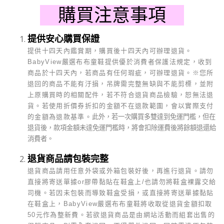
購買注意事項
提供安心購買保證
提供十四天內鑑賞期，購買後十四天內可辦理退貨。
BabyView
嚴選布布童鞋提供優於消費者保護法規定，收到
商品於十四天內，若商品有任何瑕疵，可辦理退貨。
※
您所
退回的商品不能有汙損，吊牌需完整無缺與不能剪標，並附
上原購買時的相關配件，若不符合退貨商品檢驗，恕無法退
貨。若使用折價券折扣的金額不在退款範圍，會以實際支付
的金額為退款基準。
此外，若一次購買多雙達到免運門檻，但在
退貨後，款項金額未達免運門檻時，將會扣除運費後將餘額退還給
消費者。
退貨商品請包裝完整
退貨商品請用任意外袋或外箱包裝好後，再進行退貨。請勿
直接將寄送單據or膠帶黏貼在鞋盒上/也請勿將鞋盒裸露交給
司機。若因未包裝而導致鞋盒受損，或直接將寄送單據黏貼
在鞋盒上，BabyView嚴選布布童鞋將收取從退貨金額扣取
50元作為整新費。若欲退貨商品是由網站活動而組套出售的