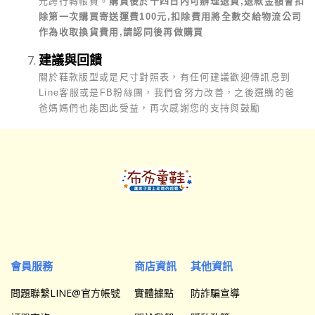
元跨行轉帳費。
購買後於十四日內可辦理退貨,退款金額會扣
除第一次購買寄送運費100元,扣除費用將全數交給物流公司
作為收取換貨費用,請認同後再做購買
建議與回饋
關於鞋款版型或是尺寸對照表，有任何建議歡迎傳訊息到
Line客服或是FB粉絲團，我們會努力改善，之後選購的爸
爸媽媽們也能因此受益，再次感謝您的支持與鼓勵
會員服務
商店資訊
其他資訊
問題聯繫LINE@官方帳號
實體據點
防詐騙宣導