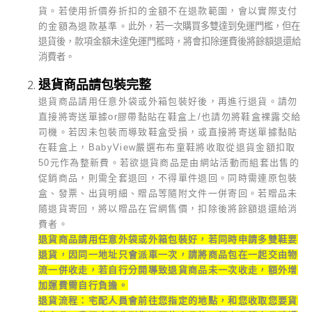
貨。若使用折價券折扣的金額不在退款範圍，會以實際支付
的金額為退款基準。
此外，若一次購買多雙達到免運門檻，但在
退貨後，款項金額未達免運門檻時，將會扣除運費後將餘額退還給
消費者。
退貨商品請包裝完整
退貨商品請用任意外袋或外箱包裝好後，再進行退貨。請勿
直接將寄送單據or膠帶黏貼在鞋盒上/也請勿將鞋盒裸露交給
司機。若因未包裝而導致鞋盒受損，或直接將寄送單據黏貼
在鞋盒上，BabyView嚴選布布童鞋將收取從退貨金額扣取
50元作為整新費。若欲退貨商品是由網站活動而組套出售的
促銷商品，則需全套退回，不得單件退回。同時需連原包裝
盒、發票、出貨明細、贈品等隨附文件一併寄回。若贈品未
隨退貨寄回，將以贈品在官網售價，扣除後將餘額退還給消
費者。
退貨商品請用任意外袋或外箱包裝好，若同時申請多雙鞋要
退貨，因同一地址只會派車一次，請將商品包在一起交由物
流一併收走，若自行分開導致退貨商品未一次收走，額外增
加運費需自行負擔。
退貨流程：宅配人員會前往您指定的地點，和您收取您要貨