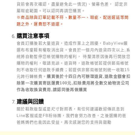
貨前會再次確認，盡量避免此一情況)、螢幕色差， 認定非
屬瑕疵範圍。可以認同再請您購買。
※商品除與訂單記載不符、數量不一、瑕疵、配送遲延等問
題之外，運費恕不退還。
購買注意事項
會員訂購後若大量退貨，造成作業上之困擾，BabyView嚴
選布布童鞋有權取消出貨。會員於一個月內退貨四次以上,系
統將自動暫停您帳號購物的權利， 待釐清原因後再行開放您
購物的權利，敬請見諒。
退貨時，退款帳號若提供郵局帳號
則不收取任何退款手續費；若提供非郵局帳號則統一收取15
元跨行轉帳費。
購買後於十四日內可辦理退貨,退款金額會扣
除第一次購買寄送運費100元,扣除費用將全數交給物流公司
作為收取換貨費用,請認同後再做購買
建議與回饋
關於鞋款版型或是尺寸對照表，有任何建議歡迎傳訊息到
Line客服或是FB粉絲團，我們會努力改善，之後選購的爸
爸媽媽們也能因此受益，再次感謝您的支持與鼓勵