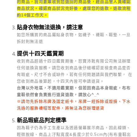
的商品，我司倉庫收到您退回的商品後，經由品管人員確認
商品狀況。確認商品狀況完好後，處理您的退款，退款流程
約14個工作天。
貼身衣物無法退換，請注意
如您所購買的商品屬貼身衣物，如襪子、襪鞋、鞋墊，一旦
拆封則無法退
提供十四天鑑賞期
收到商品超過十四日鑑賞期後，恕寶沛靴有限公司無法辦理
任何退換貨服務。請您收到商品後仔細確認並檢查商品是否
有瑕疵、尺寸不合或缺件，若有任何問題請與我們聯繫， 在
您收到商品後算起，十四天內皆可申請退貨。
台灣以外地區，不適用鑑賞期，但若因商品本身瑕疵，布布
童鞋依然會負責進行退貨退款，請放心^_^
※請勿先拆除吊牌及固定紙卡，吊牌一經拆除或毀損、下水
洗過的服飾襪帽等配件，將無法為您辦理退貨
新品瑕疵品判定標準
因為鞋子仍為手工生產以及透過螢幕展示商品，因此線頭、
輕微脫線、商品上汙點寬度&長度少於0.5cm內(布布童鞋出